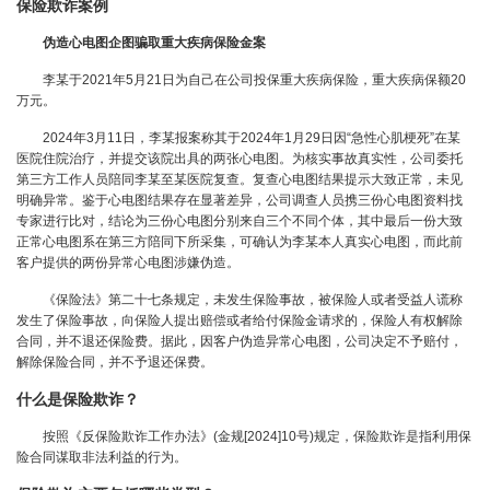
保险欺诈案例
伪造心电图企图骗取重大疾病保险金案
李某于2021年5月21日为自己在公司投保重大疾病保险，重大疾病保额20
万元。
2024年3月11日，李某报案称其于2024年1月29日因“急性心肌梗死”在某
医院住院治疗，并提交该院出具的两张心电图。为核实事故真实性，公司委托
第三方工作人员陪同李某至某医院复查。复查心电图结果提示大致正常，未见
明确异常。鉴于心电图结果存在显著差异，公司调查人员携三份心电图资料找
专家进行比对，结论为三份心电图分别来自三个不同个体，其中最后一份大致
正常心电图系在第三方陪同下所采集，可确认为李某本人真实心电图，而此前
客户提供的两份异常心电图涉嫌伪造。
《保险法》第二十七条规定，未发生保险事故，被保险人或者受益人谎称
发生了保险事故，向保险人提出赔偿或者给付保险金请求的，保险人有权解除
合同，并不退还保险费。据此，因客户伪造异常心电图，公司决定不予赔付，
解除保险合同，并不予退还保费。
什么是保险欺诈？
按照《反保险欺诈工作办法》(金规[2024]10号)规定，保险欺诈是指利用保
险合同谋取非法利益的行为。