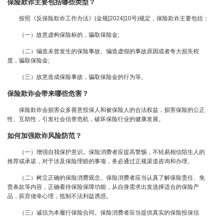
保险欺诈主要包括哪些类型？
按照《反保险欺诈工作办法》(金规[2024]10号)规定，保险欺诈主要包括：
（一）故意虚构保险标的，骗取保险金;
（二）编造未曾发生的保险事故、编造虚假的事故原因或者夸大损失程
度，骗取保险金;
（三）故意造成保险事故，骗取保险金的行为等。
保险欺诈会带来哪些危害？
保险欺诈会损害众多善意投保人和被保险人的合法权益，损害保险的公正
性、互助性，引发社会信誉危机，破坏保险行业的健康发展。
如何加强欺诈风险防范？
（一）增强自我保护意识。保险消费者应提高警惕，不轻易相信陌生人的
推荐或承诺，对于涉及保险理赔的事项，务必通过正规渠道咨询和办理。
（二）树立正确的保险消费观念。保险消费者应当认真了解保险责任、免
责条款等内容，正确看待保险保障功能，从自身需求出发选择适合的保险产
品，摈弃侥幸心理，抵制不法利益诱惑。
（三）诚信为本履行保险合同。保险消费者应当提供真实的保险投保信