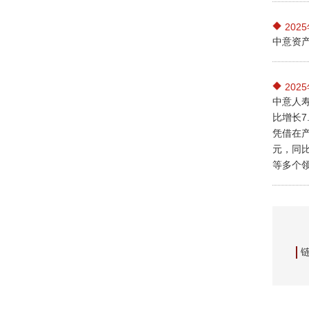
202
中意资产
202
中意人寿
比增长7
凭借在
元，同比
等多个