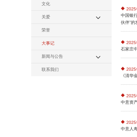
文化
202
中国银行
关爱
伙伴”的
荣誉
202
大事记
石家庄
新闻与公告
202
联系我们
《清华金
202
中意资产
202
中意人