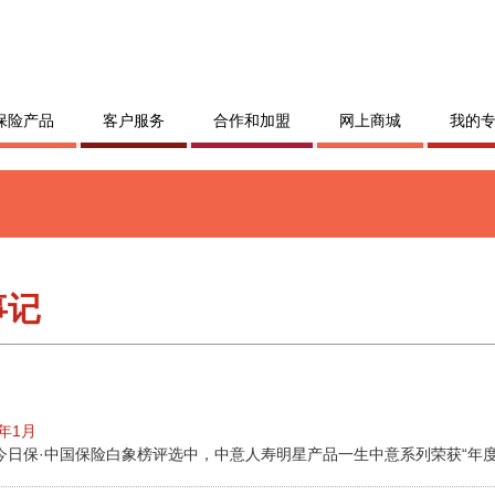
保险产品
客户服务
合作和加盟
网上商城
我的
事记
5年1月
5今日保·中国保险白象榜评选中，中意人寿明星产品一生中意系列荣获“年