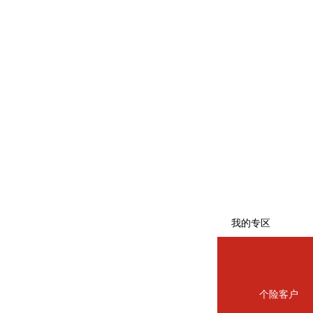
专栏
防范和打击
非法金融活
动宣传专栏
反保险欺诈
宣传专栏
扫黑除恶专
栏
我的专区
个险客户