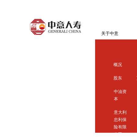
关于中意
概况
股东
中油资
本
意大利
忠利保
险有限
公司